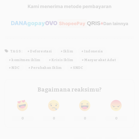
Kami menerima metode pembayaran
DANA
gopay
OVO
♦
QRIS
ShopeePay
Dan lainnya
TAGS:
Deforestasi
Iklim
Indonesia
komitmen iklim
Krisis Iklim
Masyarakat Adat
NDC
Perubahan Iklim
SNDC
Bagaimana reaksimu?
0
0
0
0