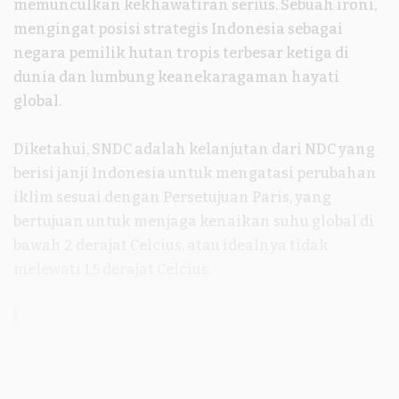
memunculkan kekhawatiran serius. Sebuah ironi,
mengingat posisi strategis Indonesia sebagai
negara pemilik hutan tropis terbesar ketiga di
dunia dan lumbung keanekaragaman hayati
global.
Diketahui, SNDC adalah kelanjutan dari NDC yang
berisi janji Indonesia untuk mengatasi perubahan
iklim sesuai dengan Persetujuan Paris, yang
bertujuan untuk menjaga kenaikan suhu global di
bawah 2 derajat Celcius, atau idealnya tidak
melewati 1,5 derajat Celcius.
Baca juga:
Eco-Socialism: Kritik Sistem
Ekonomi yang Merusak Lingkungan