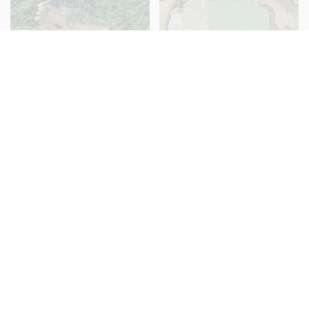
Paradoks Hutan
Wabah di Tanah
B+
B+
Berkelanjutan di
Tambang
Gorontalo Utara
Tambang Ilegal
Ambisi Hijau
B+
B+
Menggali Petaka
Berujung Petaka