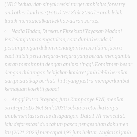
(NDC kedua) dan sinyal revisi target ambisius forestry
and other land use (FoLU) Net Sink 2030 ke arah lebih
lunak memunculkan kekhawatiran serius.
Nadia Hadad, Direktur Eksekutif Yayasan Madani
Berkelanjutan mengatakan,
saat dunia berada di
persimpangan dalam menangani krisis iklim, justru
saat inilah perlu negara-negara yang berani mengambil
peran memimpin dengan ambisi tinggi. Komitmen besar
dengan dukungan kebijakan konkret jauh lebih bernilai
daripada sikap berhati-hati yang justru memperlambat
kemajuan kolektif global.
Anggi Putra Prayoga, Juru Kampanye FWI, menilai
strategi FoLU Net Sink 2030 sebatas retorika tanpa
implementasi serius di lapangan. Data FWI mencatat,
laju deforestasi dua tahun pasca pengesahan dokumen
itu (2021-2023) mencapai 1,93 juta hektar. Angka ini jauh