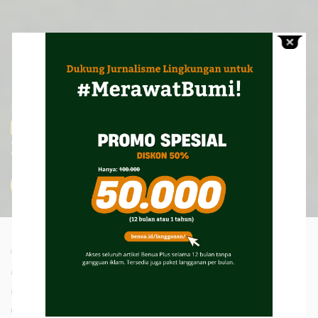
Laporan Mendalam
Janji Iklim Indonesia Alami
B+
Kemunduran?
Sarjan Lahay
September 29, 2025
Posted
by
Di tengah krisis iklim makin mengkhawatirkan,
langkah Indonesia justru terasa berat dan lamban
bahkan berisiko melemah. Penundaan pengajuan
dokumen second nationally determined contribution