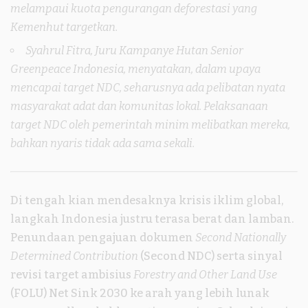
melampaui kuota pengurangan deforestasi yang
Kemenhut targetkan.
Syahrul Fitra, Juru Kampanye Hutan Senior
Greenpeace Indonesia, menyatakan, dalam upaya
Ilustrasi Industri China yang berdampak ke perubahan iklim
mencapai target NDC, seharusnya ada pelibatan nyata
dunia. Gambar oleh
Nico Franz
dari
Pixabay
masyarakat adat dan komunitas lokal. Pelaksanaan
target NDC oleh pemerintah minim melibatkan mereka,
bahkan nyaris tidak ada sama sekali.
Di tengah kian mendesaknya krisis iklim global,
langkah Indonesia justru terasa berat dan lamban.
Penundaan pengajuan dokumen
Second Nationally
Determined Contribution
(Second NDC) serta sinyal
revisi target ambisius
Forestry and Other Land Use
(FOLU) Net Sink 2030 ke arah yang lebih lunak