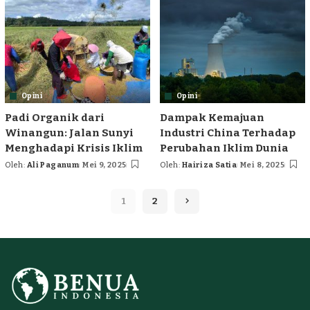
Opini
Opini
Padi Organik dari
Dampak Kemajuan
Winangun: Jalan Sunyi
Industri China Terhadap
Menghadapi Krisis Iklim
Perubahan Iklim Dunia
Oleh:
Ali Paganum
Mei 9, 2025
Oleh:
Hairiza Satia
Mei 8, 2025
Posted
Posted
by
by
1
2