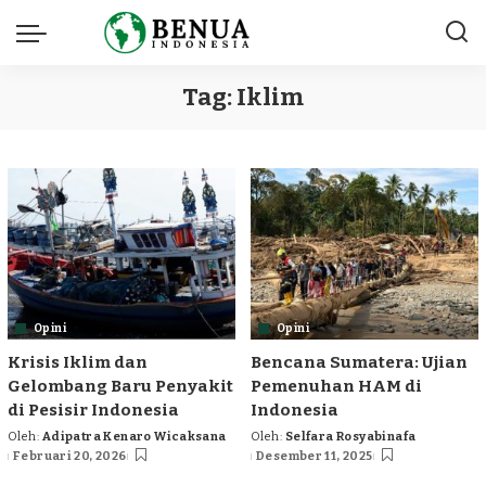
Tag:
Iklim
Opini
Opini
Krisis Iklim dan
Bencana Sumatera: Ujian
Gelombang Baru Penyakit
Pemenuhan HAM di
di Pesisir Indonesia
Indonesia
Oleh:
Adipatra Kenaro Wicaksana
Oleh:
Selfara Rosyabinafa
Posted
Posted
Februari 20, 2026
Desember 11, 2025
by
by