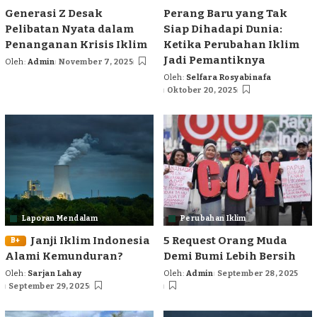
Generasi Z Desak
Perang Baru yang Tak
Pelibatan Nyata dalam
Siap Dihadapi Dunia:
Penanganan Krisis Iklim
Ketika Perubahan Iklim
Jadi Pemantiknya
Oleh:
Admin
November 7, 2025
Posted
Oleh:
Selfara Rosyabinafa
by
Posted
Oktober 20, 2025
by
Laporan Mendalam
Perubahan Iklim
Janji Iklim Indonesia
5 Request Orang Muda
B+
Alami Kemunduran?
Demi Bumi Lebih Bersih
Oleh:
Sarjan Lahay
Oleh:
Admin
September 28, 2025
Posted
Posted
September 29, 2025
by
by