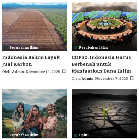
Perubahan Iklim
Perubahan Iklim
Indonesia Belum Layak
COP30: Indonesia Harus
Jual Karbon
Berbenah untuk
Manfaatkan Dana Iklim
Oleh:
Admin
November 14, 2025
Posted
Oleh:
Admin
November 7, 2025
by
Posted
by
Perubahan Iklim
Opini