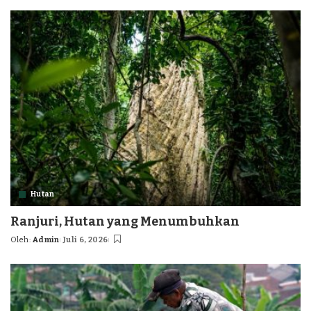
by
Hutan
Ranjuri, Hutan yang Menumbuhkan
Oleh:
Admin
Juli 6, 2026
Posted
by