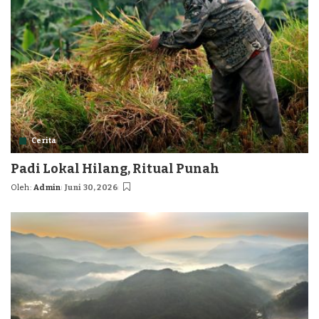
Cerita
Padi Lokal Hilang, Ritual Punah
Oleh:
Admin
Juni 30, 2026
Posted
by