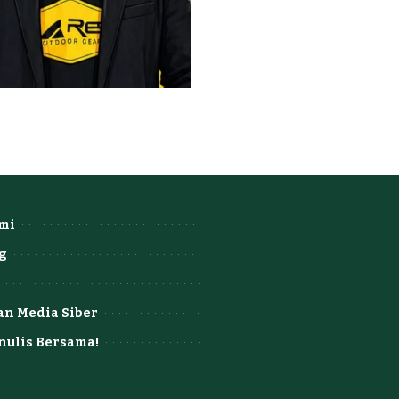
mi
g
n Media Siber
nulis Bersama!