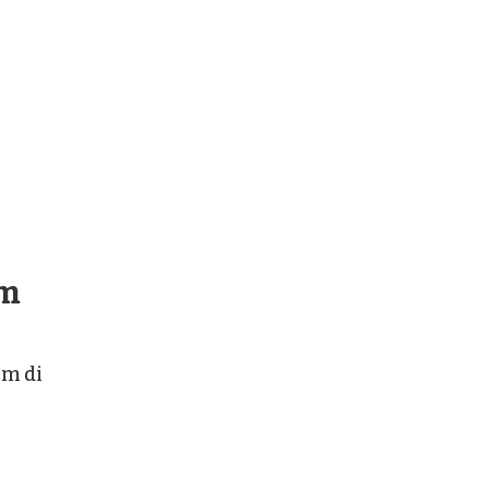
im
om di