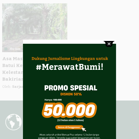
by
by
Hutan
Asa Masyarakat Adat
Batui Kembalikan
Kelestarian Hutan
Bakiriang
Oleh:
Sarjan Lahay
Juni 5, 2022
Posted
by