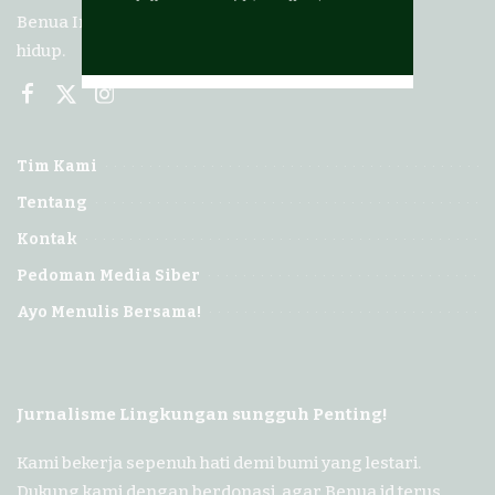
Benua Indonesia adalah media lingkungan
hidup.
Tim Kami
Tentang
Kontak
Pedoman Media Siber
Ayo Menulis Bersama!
Jurnalisme Lingkungan sungguh Penting!
Kami bekerja sepenuh hati demi bumi yang lestari.
Dukung kami dengan berdonasi, agar Benua.id terus