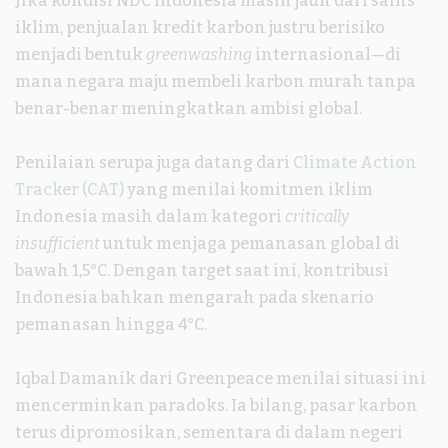
Jika kondisi NDC Indonesia masih jauh dari sains
iklim, penjualan kredit karbon justru berisiko
menjadi bentuk
greenwashing
internasional—di
mana negara maju membeli karbon murah tanpa
benar-benar meningkatkan ambisi global.
Penilaian serupa juga datang dari
Climate Action
Tracker (CAT)
yang menilai komitmen iklim
Indonesia masih dalam kategori
critically
insufficient
untuk menjaga pemanasan global di
bawah 1,5°C. Dengan target saat ini, kontribusi
Indonesia bahkan mengarah pada skenario
pemanasan hingga 4°C.
Iqbal Damanik dari Greenpeace menilai situasi ini
mencerminkan paradoks. Ia bilang, pasar karbon
terus dipromosikan, sementara di dalam negeri