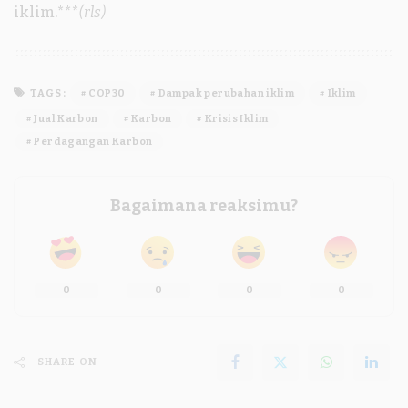
iklim.***
(rls)
TAGS:
COP30
Dampak perubahan iklim
Iklim
Jual Karbon
Karbon
Krisis Iklim
Perdagangan Karbon
Bagaimana reaksimu?
0
0
0
0
SHARE ON