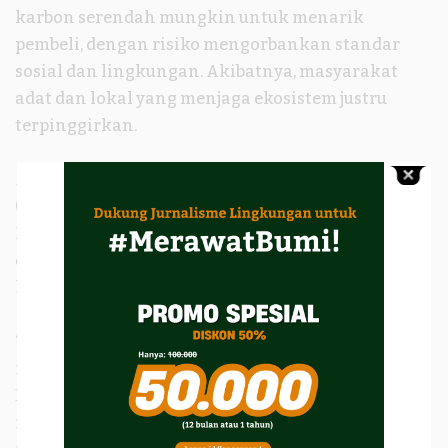
karbon serendah mungkin untuk menarik
pembeli, dengan risiko mengorbankan standar
sosial dan lingkungan. Akibatnya, masyarakat
adat dan lokal yang menjaga ekosistem justru
terpinggirkan.
Apalagi, hingga kini Rancangan Undang-Undang
(RUU) Masyarakat Adat belum juga disahkan.
Padahal, masyarakat adat adalah garda terdepan
dalam menjaga hutan dan ekosistem penyerap
karbon.
“Pemerintah terlihat lebih sibuk menyiapkan
mekanisme perdagangan karbon dan NEK (Nilai
Ekonomi Karbon) yang katanya inklusif, daripada
menuntaskan perlindungan hukum bagi