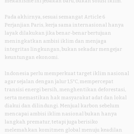
mekanisme ini jebakan baru, bukan solusi iklim.
Pada akhirnya, sesuai semangat Article 6
Perjanjian Paris, kerja sama internasional hanya
layak dilakukan jika benar-benar bertujuan
meningkatkan ambisi iklim dan menjaga
integritas lingkungan, bukan sekadar mengejar
keuntungan ekonomi.
Indonesia perlu memperkuat target iklim nasional
agar sejalan dengan jalur 1,5°C, mempercepat
transisi energi bersih, menghentikan deforestasi,
serta memastikan hak masyarakat adat dan lokal
diakui dan dilindungi. Menjual karbon sebelum
mencapai ambisi iklim nasional bukan hanya
langkah prematur, tetapi juga berisiko
melemahkan komitmen global menuju keadilan