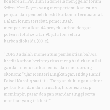
konferensi, Paviliun Indonesia menggelar forum
Sellers Meet Buyers
yang mempertemukan calon
penjual dan pembeli kredit karbon internasional.
Dalam forum tersebut, pemerintah
memperkenalkan 44 proyek karbon dengan
potensi total sekitar 90 juta ton setara
karbondioksida (CO₂e).
“COP30 adalah momentum pembuktian bahwa
kredit karbon berintegritas menghadirkan nilai
ganda—menurunkan emisi dan mendorong
ekonomi,” ujar Menteri Lingkungan Hidup Hanif
Faisol Nurofiq saat itu. “Dengan dukungan sektor
perbankan dan dunia usaha, Indonesia siap
memimpin pasar dengan standar tinggi serta
manfaat yang inklusif.”