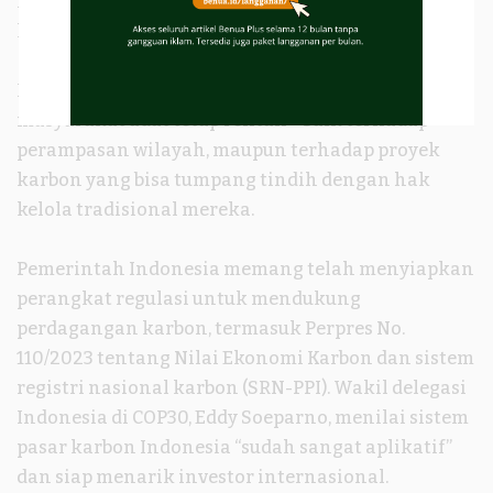
masyarakat adat yang selama ini menjaga
karbonnya,” kata Iqbal.
Ketiadaan payung hukum ini membuat posisi
masyarakat adat tetap rentan—baik terhadap
perampasan wilayah, maupun terhadap proyek
karbon yang bisa tumpang tindih dengan hak
kelola tradisional mereka.
Pemerintah Indonesia memang telah menyiapkan
perangkat regulasi untuk mendukung
perdagangan karbon, termasuk Perpres No.
110/2023 tentang Nilai Ekonomi Karbon dan sistem
registri nasional karbon (SRN-PPI). Wakil delegasi
Indonesia di COP30, Eddy Soeparno, menilai sistem
pasar karbon Indonesia “sudah sangat aplikatif”
dan siap menarik investor internasional.