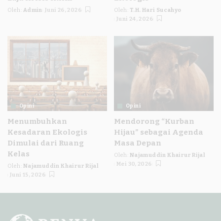
Oleh:
Admin
Juni 26, 2026
Oleh:
T.H. Hari Sucahyo
Posted
Posted
Juni 24, 2026
by
by
Opini
Opini
Menumbuhkan
Mendorong “Kurban
Kesadaran Ekologis
Hijau” sebagai Agenda
Dimulai dari Ruang
Masa Depan
Kelas
Oleh:
Najamuddin Khairur Rijal
Posted
Mei 30, 2026
Oleh:
Najamuddin Khairur Rijal
by
Posted
Juni 15, 2026
by