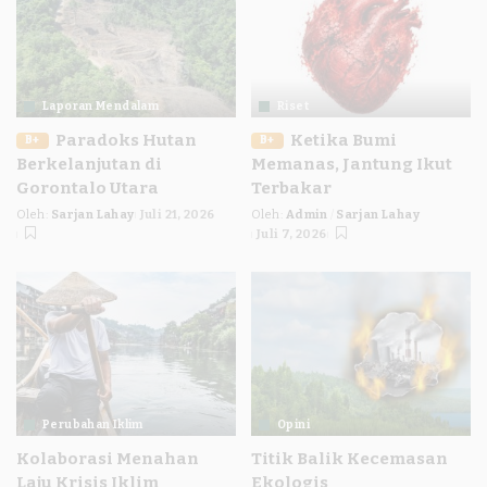
Laporan Mendalam
Riset
Paradoks Hutan
Ketika Bumi
B+
B+
Berkelanjutan di
Memanas, Jantung Ikut
Gorontalo Utara
Terbakar
Oleh:
Sarjan Lahay
Juli 21, 2026
Oleh:
Admin
Sarjan Lahay
Posted
Posted
Juli 7, 2026
by
by
Perubahan Iklim
Opini
Kolaborasi Menahan
Titik Balik Kecemasan
Laju Krisis Iklim
Ekologis