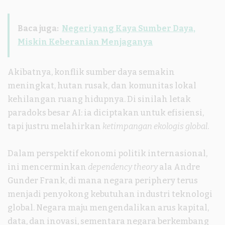
Baca juga:
Negeri yang Kaya Sumber Daya,
Miskin Keberanian Menjaganya
Akibatnya, konflik sumber daya semakin
meningkat, hutan rusak, dan komunitas lokal
kehilangan ruang hidupnya. Di sinilah letak
paradoks besar AI: ia diciptakan untuk efisiensi,
tapi justru melahirkan
ketimpangan ekologis global
.
Dalam perspektif ekonomi politik internasional,
ini mencerminkan
dependency theory
ala Andre
Gunder Frank, di mana negara periphery terus
menjadi penyokong kebutuhan industri teknologi
global. Negara maju mengendalikan arus kapital,
data, dan inovasi, sementara negara berkembang