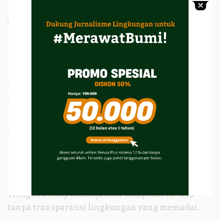
membutuhkan mekanisme tata kelola global
untuk memastikan bahwa perkembangan AI tidak
merusak lingkungan dan memperburuk
ketimpangan global.
Upaya ke arah itu sebenarnya sudah dimulai. Pada
2021, UNESCO mengeluarkan
Recommendation on
the Ethics of Artificial Intelligence
yaitu dokumen
pertama yang secara eksplisit menyoroti dimensi
etika dan keberlanjutan dalam pengembangan AI.
Namun, rekomendasi tersebut masih bersifat
sukarela dan tidak mengikat secara hukum.
Negara besar seperti Amerika Serikat dan
Tiongkok tetap melanjutkan kompetisi AI-nya
tanpa transparansi lingkungan yang memadai.