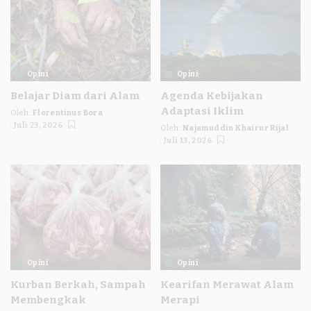
Opini
Opini
Belajar Diam dari Alam
Agenda Kebijakan
Adaptasi Iklim
Oleh:
Florentinus Bora
Posted
Juli 23, 2026
Oleh:
Najamuddin Khairur Rijal
by
Posted
Juli 13, 2026
by
Opini
Opini
Kurban Berkah, Sampah
Kearifan Merawat Alam
Membengkak
Merapi