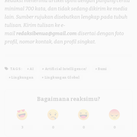
Redaksi menerima artikel opini dengan panjang cerita
minimal 700 kata, dan tidak sedang dikirim ke media
lain. Sumber rujukan disebutkan lengkap pada tubuh
tulisan. Kirim tulisan ke e-
mail
redaksibenua@gmail.com
disertai dengan foto
profil, nomor kontak, dan profil singkat.
TAGS:
AI
Artificial Intelligence/
Bumi
Lingkungan
Lingkungan Global
Bagaimana reaksimu?
3
0
0
0