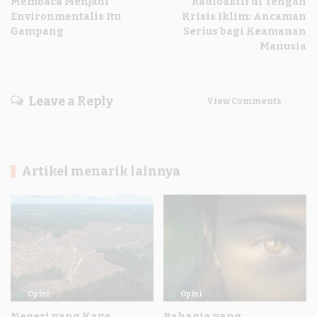
Membaca Menjadi
Radioaktif di Tengah
Environmentalis Itu
Krisis Iklim: Ancaman
Gampang
Serius bagi Keamanan
Manusia
Leave a Reply
View Comments
Artikel menarik lainnya
Opini
Opini
Negeri yang Kaya
Bahagia yang