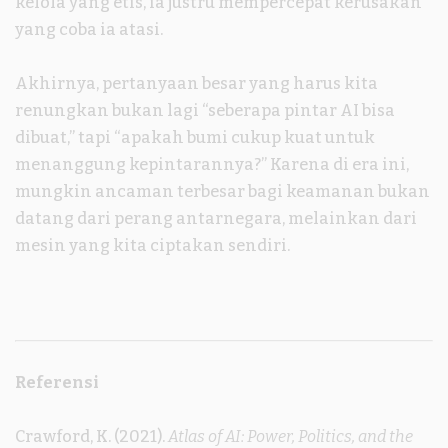
kelola yang etis, ia justru mempercepat kerusakan
yang coba ia atasi.
Akhirnya, pertanyaan besar yang harus kita
renungkan bukan lagi “seberapa pintar AI bisa
dibuat,” tapi “apakah bumi cukup kuat untuk
menanggung kepintarannya?” Karena di era ini,
mungkin ancaman terbesar bagi keamanan bukan
datang dari perang antarnegara, melainkan dari
mesin yang kita ciptakan sendiri.
Referensi
Crawford, K. (2021).
Atlas of AI: Power, Politics, and the