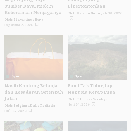
Sumber Daya, Miskin
Dipertontonkan
Keberanian Menjaganya
Oleh:
Hairiza Satia
Juli 30, 2026
Posted
Oleh:
Florentinus Bora
by
Posted
Agustus 7, 2026
by
Opini
Opini
Nasib Kantong Belanja
Bumi Tak Tidur, tapi
dan Kesadaran Setengah
Manusia Kerap Lupa
Jalan
Oleh:
T.H. Hari Sucahyo
Posted
Juli 24, 2026
Oleh:
Belgizza Dafie Redinda
by
Posted
Juli 25, 2026
by