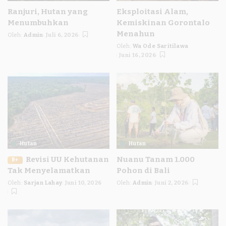
Ranjuri, Hutan yang
Eksploitasi Alam,
Menumbuhkan
Kemiskinan Gorontalo
Menahun
Oleh:
Admin
Juli 6, 2026
Posted
Oleh:
Wa Ode Saritilawa
by
Posted
Juni 16, 2026
by
Hutan
Hutan
Revisi UU Kehutanan
Nuanu Tanam 1.000
B+
Tak Menyelamatkan
Pohon di Bali
Oleh:
Sarjan Lahay
Juni 10, 2026
Oleh:
Admin
Juni 2, 2026
Posted
Posted
by
by