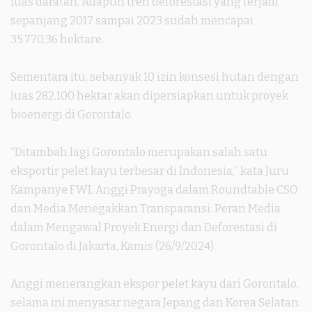
luas daratan. Adapun tren deforestasi yang terjadi
sepanjang 2017 sampai 2023 sudah mencapai
35.770,36 hektare.
Sementara itu, sebanyak 10 izin konsesi hutan dengan
luas 282.100 hektar akan dipersiapkan untuk proyek
bioenergi di Gorontalo.
“Ditambah lagi Gorontalo merupakan salah satu
eksportir pelet kayu terbesar di Indonesia,” kata Juru
Kampanye FWI, Anggi Prayoga dalam Roundtable CSO
dan Media Menegakkan Transparansi: Peran Media
dalam Mengawal Proyek Energi dan Deforestasi di
Gorontalo di Jakarta, Kamis (26/9/2024).
Anggi menerangkan ekspor pelet kayu dari Gorontalo,
selama ini menyasar negara Jepang dan Korea Selatan.