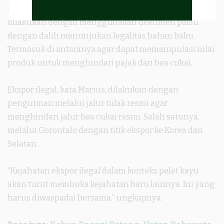
mengungkapkan modus ekspor ilegal pelet kayu
dilakukan dengan menggunakan dokumen palsu
dengan dalih menunjukan legalitas bahan baku.
Termasuk di antaranya agar dapat memanipulasi nilai
produk untuk menghindari pajak dan bea cukai.
Ekspor ilegal, kata Marius, dilakukan dengan
pengiriman melalui jalur tidak resmi agar
menghindari jalur bea cukai resmi. Salah satunya,
melalui Gorontalo dengan titik ekspor ke Korea dan
Selatan.
“Kejahatan ekspor ilegal dalam konteks pelet kayu
akan turut membuka kejahatan baru lainnya. Ini yang
harus diwaspadai bersama,” ungkapnya.