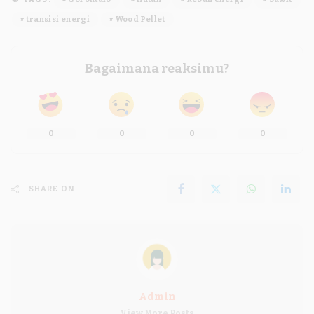
transisi energi
Wood Pellet
Bagaimana reaksimu?
0
0
0
0
SHARE ON
Admin
View More Posts