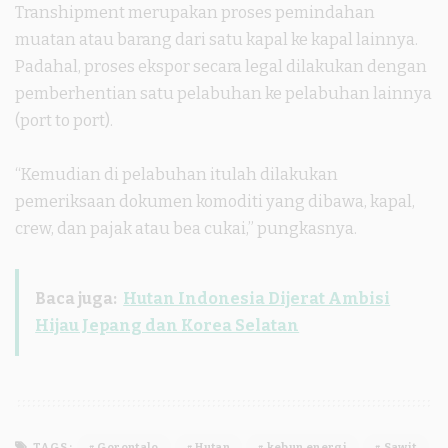
Transhipment merupakan proses pemindahan
muatan atau barang dari satu kapal ke kapal lainnya.
Padahal, proses ekspor secara legal dilakukan dengan
pemberhentian satu pelabuhan ke pelabuhan lainnya
(port to port).
“Kemudian di pelabuhan itulah dilakukan
pemeriksaan dokumen komoditi yang dibawa, kapal,
crew, dan pajak atau bea cukai,” pungkasnya.
Baca juga:
Hutan Indonesia Dijerat Ambisi
Hijau Jepang dan Korea Selatan
TAGS:
Gorontalo
Hutan
kebun energi
Sawit