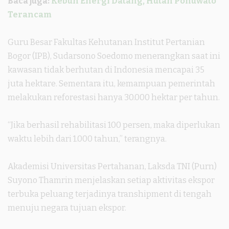
Baca juga:
Kebun Energi Datang, Hutan Pohuwato
Terancam
Guru Besar Fakultas Kehutanan Institut Pertanian
Bogor (IPB), Sudarsono Soedomo menerangkan saat ini
kawasan tidak berhutan di Indonesia mencapai 35
juta hektare. Sementara itu, kemampuan pemerintah
melakukan reforestasi hanya 30.000 hektar per tahun.
“Jika berhasil rehabilitasi 100 persen, maka diperlukan
waktu lebih dari 1.000 tahun,” terangnya.
Akademisi Universitas Pertahanan, Laksda TNI (Purn)
Suyono Thamrin menjelaskan setiap aktivitas ekspor
terbuka peluang terjadinya transhipment di tengah
menuju negara tujuan ekspor.