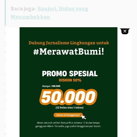
Baca juga:
Ranjuri, Hutan yang
Menumbuhkan
Temuan tersebut, kata Ichwan, menunjukan
perusahaan selama ini telah melakukan kecurangan
dengan menyembunyikan jenis kayu sesungguhnya
yang akan diekspor.
“Pinjam bendera perusahaan yang tidak memiliki V-
Legal tetapi masih melakukan ekspor kayu olahan.
Modusnya bekerja sama dengan PPJK, di sisi lain
mekanisme penerbitan V legal masih ada celah,”
ungkapnya.
Pakar Hutan dan Lingkungan Indonesia Working
Group on Forest Finance (IWGFF), Marius Gunawan