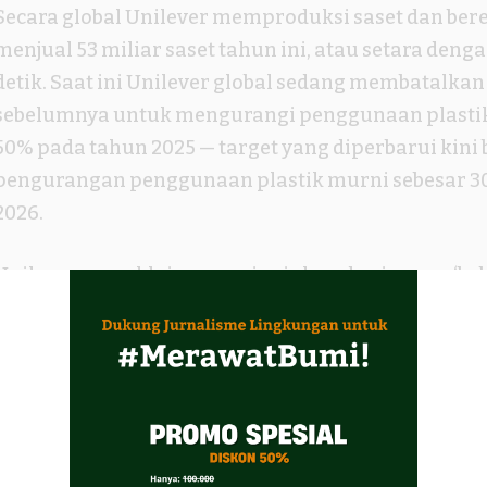
Secara global Unilever memproduksi saset dan be
menjual 53 miliar saset tahun ini, atau setara denga
detik. Saat ini Unilever global sedang membatalk
sebelumnya untuk mengurangi penggunaan plastik
50% pada tahun 2025 — target yang diperbarui kini
pengurangan penggunaan plastik murni sebesar 3
2026.
Unilever mengklaim menginginkan dunia yang ‘beb
99,8% kemasan plastiknya saat ini adalah kemasan 
Analisis Greenpeace menunjukkan bahwa dengan laj
dibutuhkan waktu lebih dari tahun 3000 sebelum 1
Unilever dapat digunakan kembali.