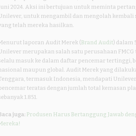
Juni 2024. Aksi ini bertujuan untuk meminta pert
Unilever, untuk mengambil dan mengolah kembali 
yang telah mereka hasilkan.
Menurut laporan Audit Merek (
Brand Audit
) dalam 
Unilever merupakan salah satu perusahaan FMCG 
selalu masuk ke dalam daftar pencemar tertinggi, b
nasional maupun global. Audit Merek yang dilakuka
Tenggara, termasuk Indonesia, mendapati Unilever
pencemar teratas dengan jumlah total kemasan plas
sebanyak 1.851.
Baca juga:
Produsen Harus Bertanggung Jawab de
Mereka!