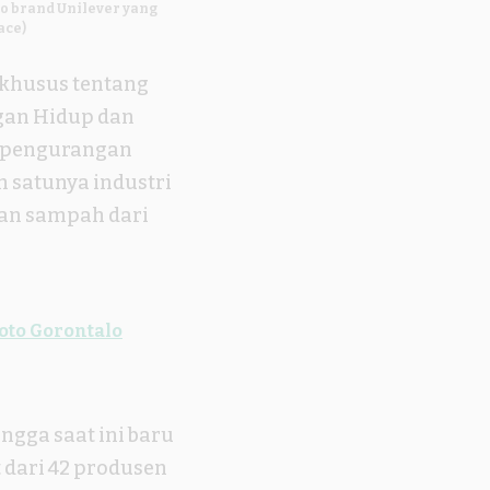
o brand Unilever yang
ace)
 khusus tentang
gan Hidup dan
n pengurangan
 satunya industri
an sampah dari
to Gorontalo
gga saat ini baru
 dari 42 produsen