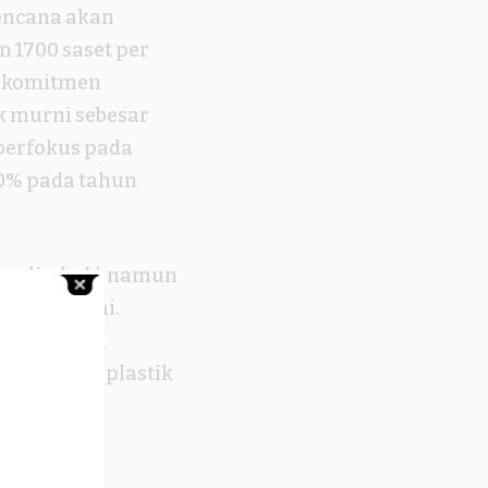
rencana akan
n 1700 saset per
an komitmen
 murni sebesar
 berfokus pada
0% pada tahun
as limbah’, namun
sekali pakai.
u saat ini,
00% produk plastik