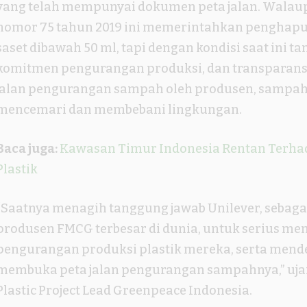
yang telah mempunyai dokumen peta jalan. Wala
nomor 75 tahun 2019 ini memerintahkan penghap
saset dibawah 50 ml, tapi dengan kondisi saat ini t
komitmen pengurangan produksi, dan transparans
jalan pengurangan sampah oleh produsen, sampah 
mencemari dan membebani lingkungan.
Baca juga:
Kawasan Timur Indonesia Rentan Terh
Plastik
“Saatnya menagih tanggung jawab Unilever, sebagai
produsen FMCG terbesar di dunia, untuk serius me
pengurangan produksi plastik mereka, serta men
membuka peta jalan pengurangan sampahnya,” ujar
Plastic Project Lead Greenpeace Indonesia.