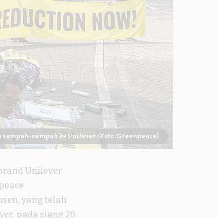
 sampah-sampah ke Unilever. (Foto: Greenpeace)
rand Unilever
npeace
en, yang telah
ver, pada siang 20