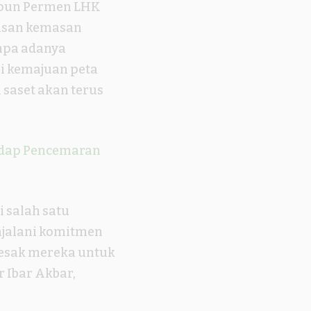
upun Permen LHK
usan kemasan
anpa adanya
i kemajuan peta
saset akan terus
adap Pencemaran
 salah satu
njalani komitmen
desak mereka untuk
 Ibar Akbar,