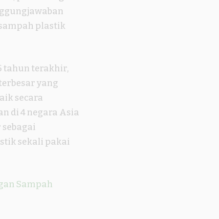
anggungjawaban
sampah plastik
5 tahun terakhir,
terbesar yang
aik secara
n di 4 negara Asia
 sebagai
tik sekali pakai
ngan Sampah