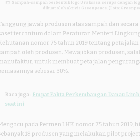
Sampah-sampah berbentuk logo U raksasa, serupa dengan log
dibuat oleh aktivis Greenpeace. (Foto: Greenpe
Tanggung jawab produsen atas sampah dan secara
saset tercantum dalam Peraturan Menteri Lingkun
Kehutanan nomor 75 tahun 2019 tentang peta jala
sampah oleh produsen. Mewajibkan produsen, salah
manufaktur, untuk membuat peta jalan pengurang
kemasannya sebesar 30%.
Baca juga:
Empat Fakta Perkembangan Danau Limbo
saat ini
Mengacu pada Permen LHK nomor 75 tahun 2019, hin
sebanyak 18 produsen yang melakukan pilot project