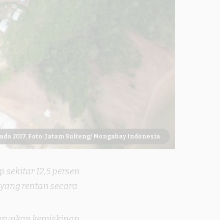
ada 2017. Foto: Jatam Sulteng/ Mongabay Indonesia
sekitar 12,5 persen
 yang rentan secara
urunkan kemiskinan,