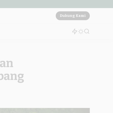
Dukung Kami
tan
mbang