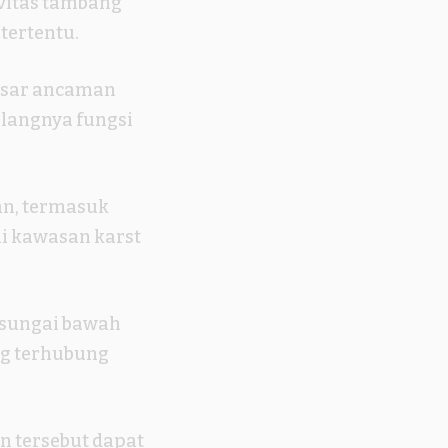
vitas tambang
tertentu.
besar ancaman
ilangnya fungsi
an, termasuk
i kawasan karst
u sungai bawah
ng terhubung
 tersebut dapat