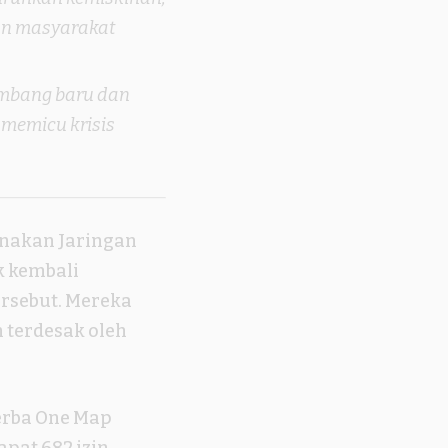
an masyarakat
tambang baru dan
 memicu krisis
nakan Jaringan
k kembali
ersebut. Mereka
 terdesak oleh
erba One Map
apat 682 izin