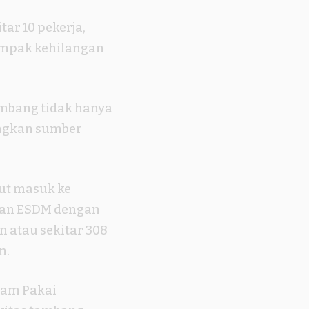
ar 10 pekerja,
ampak kehilangan
mbang tidak hanya
angkan sumber
but masuk ke
rian ESDM dengan
 atau sekitar 308
n.
jam Pakai