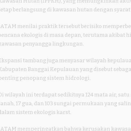
Kawasan Hutan (IPPKH), yang memungkinkan akti
tetap berlangsung di kawasan hutan dengan syarat 
JATAM menilai praktik tersebut berisiko memper
bencana ekologis di masa depan, terutama akibat h
kawasan penyangga lingkungan.
Ekspansi tambang juga menyasar wilayah kepulau
Kabupaten Banggai Kepulauan yang disebut sebaga
penting penopang sistem hidrologi.
Di wilayah ini terdapat sedikitnya 124 mata air, sat
tanah, 17 gua, dan 103 sungai permukaan yang sali
dalam sistem ekologis karst.
JATAM memperingatkan bahwa kerusakan kawasan