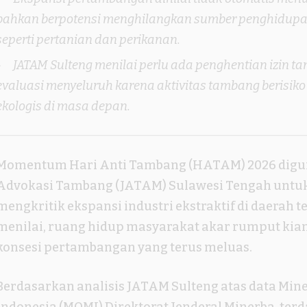
bahkan berpotensi menghilangkan sumber penghidup
seperti pertanian dan perikanan.
JATAM Sulteng menilai perlu ada penghentian izin 
evaluasi menyeluruh karena aktivitas tambang berisiko
ekologis di masa depan.
Momentum Hari Anti Tambang (HATAM) 2026 digu
Advokasi Tambang (JATAM) Sulawesi Tengah untu
mengkritik ekspansi industri ekstraktif di daerah t
menilai, ruang hidup masyarakat akar rumput kian
konsesi pertambangan yang terus meluas.
Berdasarkan analisis JATAM Sulteng atas data Min
Indonesia (MOMI) Direktorat Jenderal Minerba, terd