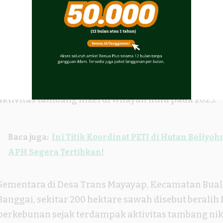
“Pertanyaan yang muncul, apakah ini yang disebu
daya alam?” kata JATAM Sulteng dalam keterangan 
JATAM juga menyoroti dampak langsung aktivitas
sektor pertanian dan perikanan. Di Desa Solonsa Jay
hektare sawah disebut terdampak lumpur yang didu
aktivitas tambang nikel di wilayah hulu pada 2023.
Baca juga:
Ini Titik Koordinat PETI di Hutan Boliyo
APH Segera Tertibkan!
Sementara di Desa Trans Mayayap, Kecamatan Bua
Banggai, sekitar 200 hektare sawah disebut beralih
perkebunan sejak terdampak aktivitas tambang nik