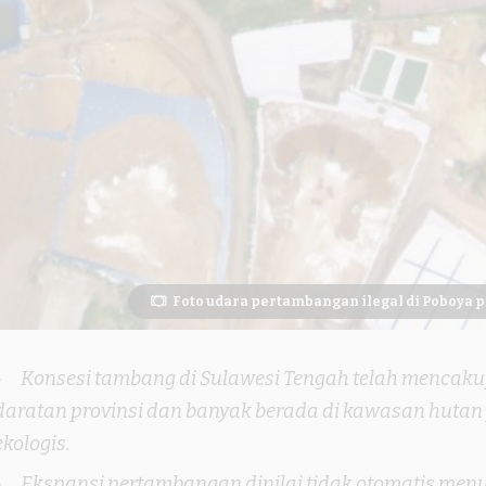
Foto udara pertambangan ilegal di Poboya p
Konsesi tambang di Sulawesi Tengah telah mencakup 
daratan provinsi dan banyak berada di kawasan hutan
ekologis.
Ekspansi pertambangan dinilai tidak otomatis men