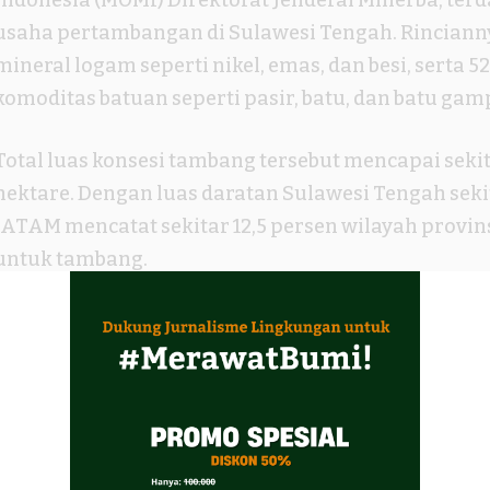
usaha pertambangan di Sulawesi Tengah. Rinciannya
mineral logam seperti nikel, emas, dan besi, serta 5
komoditas batuan seperti pasir, batu, dan batu gam
Total luas konsesi tambang tersebut mencapai sekit
hektare. Dengan luas daratan Sulawesi Tengah sekit
JATAM mencatat sekitar 12,5 persen wilayah provins
untuk tambang.
Di tengah ekspansi tersebut, angka kemiskinan di 
belum menunjukkan penurunan signifikan. Data y
menunjukkan tingkat kemiskinan berada pada 11,7
semester I 2024. Pada September 2023, angkanya terc
masih di atas rata-rata nasional sebesar 9,03 persen