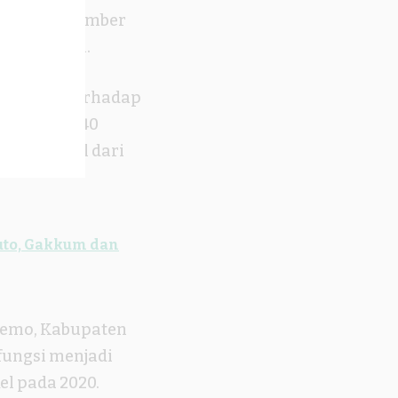
t kutukan sumber
tertulisnya.
 tambang terhadap
a, sekitar 40
ga berasal dari
huto, Gakkum dan
lemo, Kabupaten
 fungsi menjadi
el pada 2020.