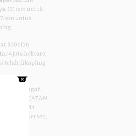
, 131 izin untuk
27 izin untuk
ping.
ar 500 ribu
ar 4 juta hektare,
i telah dikapling
Sulawesi Tengah
ang dikutip JATAM
7 persen pada
atat 12,41 persen,
.