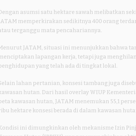
Dengan asumsi satu hektare sawah melibatkan sekit
JATAM memperkirakan sedikitnya 400 orang terd
atau terganggu mata pencahariannya.
Menurut JATAM, situasi ini menunjukkan bahwa ta
menciptakan lapangan kerja, tetapi juga menghil
penghidupan yang telah ada di tingkat lokal.
Selain lahan pertanian, konsesi tambang juga dise
kawasan hutan. Dari hasil overlay WIUP Kemente
peta kawasan hutan, JATAM menemukan 55,1 persen
ribu hektare konsesi berada di dalam kawasan huta
Kondisi ini dimungkinkan oleh mekanisme Izin Pin