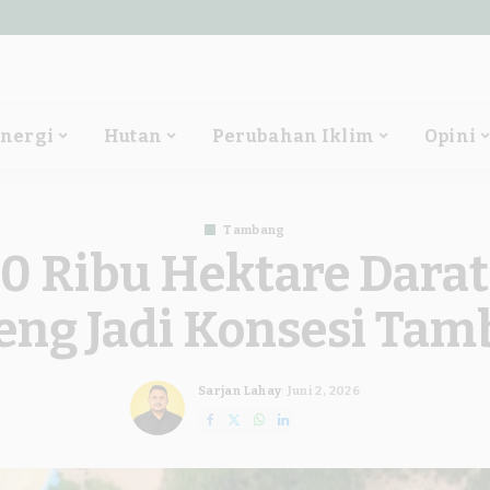
nergi
Hutan
Perubahan Iklim
Opini
Tambang
0 Ribu Hektare Dara
eng Jadi Konsesi Ta
Sarjan Lahay
Juni 2, 2026
Posted
by