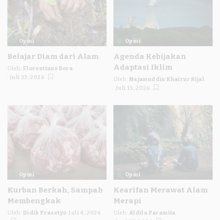
Opini
Opini
Belajar Diam dari Alam
Agenda Kebijakan
Adaptasi Iklim
Oleh:
Florentinus Bora
Posted
Juli 23, 2026
Oleh:
Najamuddin Khairur Rijal
by
Posted
Juli 13, 2026
by
Opini
Opini
Kurban Berkah, Sampah
Kearifan Merawat Alam
Membengkak
Merapi
Oleh:
Didik Prasetyo
Juli 4, 2026
Oleh:
Aldila Paramita
Posted
Posted