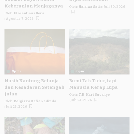
Keberanian Menjaganya
Oleh:
Hairiza Satia
Juli 30, 2026
Posted
Oleh:
Florentinus Bora
by
Posted
Agustus 7, 2026
by
Opini
Opini
Nasib Kantong Belanja
Bumi Tak Tidur, tapi
dan Kesadaran Setengah
Manusia Kerap Lupa
Jalan
Oleh:
T.H. Hari Sucahyo
Posted
Juli 24, 2026
Oleh:
Belgizza Dafie Redinda
by
Posted
Juli 25, 2026
by