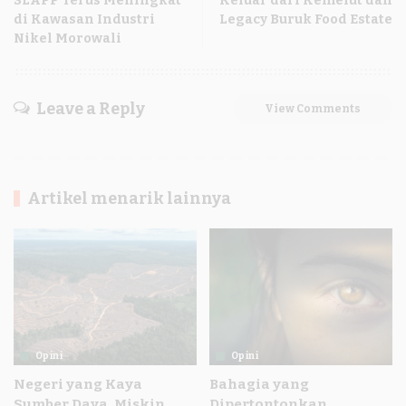
SLAPP Terus Meningkat
Keluar dari Kemelut dan
di Kawasan Industri
Legacy Buruk Food Estate
Nikel Morowali
Leave a Reply
View Comments
Artikel menarik lainnya
Opini
Opini
Negeri yang Kaya
Bahagia yang
Sumber Daya, Miskin
Dipertontonkan