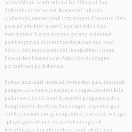
bahwa bisnis sawit selama ini dikuasai dan
didominasi korporasi-korporasi raksasa.
Akibatnya, pemerintah kita sangat dikontrol oleh
para pelaku bisnis sawit, sampai tidak bisa
mengontrol harga minyak goreng, orientasi
pembangunan di sektor perkebunan pun kuat
disetir kelompok pemodal, menjadikan jutaan
Petani dan Masyarakat Adat
vis a vis
dengan
perusahaan perkebunan.
Bukan mustahil, masalah beras dan gula, masalah
pangan kita sama lemahnya dengan kontrol kita
pada sawit. Lebih kuat dikontrol pengusaha dan
konglomerat, berkelindan dengan kepentingan
elit kekuasaan yang menjadikan
food estate
sebagai
“playing fields” mereka untuk mengeruk
keuntungan dan akumulasi tanah skala luas.