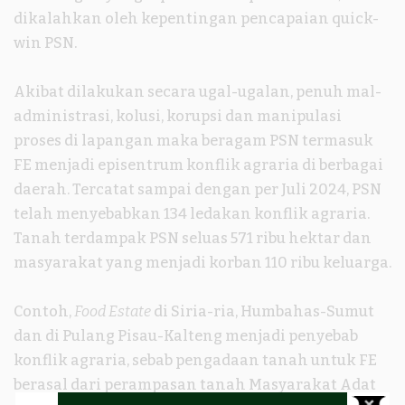
dikalahkan oleh kepentingan pencapaian quick-
win PSN.
Akibat dilakukan secara ugal-ugalan, penuh mal-
administrasi, kolusi, korupsi dan manipulasi
proses di lapangan maka beragam PSN termasuk
FE menjadi episentrum konflik agraria di berbagai
daerah. Tercatat sampai dengan per Juli 2024, PSN
telah menyebabkan 134 ledakan konflik agraria.
Tanah terdampak PSN seluas 571 ribu hektar dan
masyarakat yang menjadi korban 110 ribu keluarga.
Contoh,
Food Estate
di Siria-ria, Humbahas-Sumut
dan di Pulang Pisau-Kalteng menjadi penyebab
konflik agraria, sebab pengadaan tanah untuk FE
berasal dari perampasan tanah Masyarakat Adat