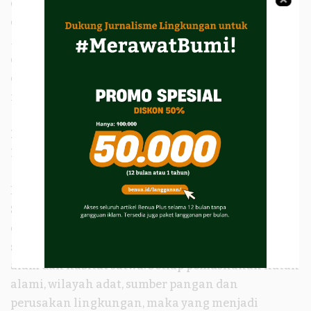
dan Petani. Terbaru, pasca FE Merauke kembali
dipercepat dengan karpet merah PSN, Masyarakat
Adat Wanam kembali menjadi korban, tanahnya
dirampas, berpuluh ribu hutan adatnya
dihancurkan, pohon-pohon ditumbangkan. Suara
menolak FE bermunculan dari Masyarakat Adat.
Baca juga:
Kebun Tebu Datang, Jutaan Hektar
Hutan Papua akan Hilang
Bahaya ketiga, masalah kerusakan lingkungan.
Sebagian besar pegadaan tanah untuk FE berasal
dari pembukaan hutan dan penebangan kayu
secara massif, yang bersifat destruktif terhadap
alam dan habitat satwa. Setiap pemusnahan hutan
alami, wilayah adat, sumber pangan dan
perusakan lingkungan, maka yang menjadi