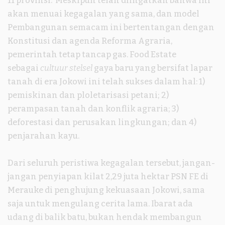
11 provinsi. Meskipun telah diingatkan bahwa ini
akan menuai kegagalan yang sama, dan model
Pembangunan semacam ini bertentangan dengan
Konstitusi dan agenda Reforma Agraria,
pemerintah tetap tancap gas. Food Estate
sebagai
cultuur stelsel
gaya baru yang bersifat lapar
tanah di era Jokowi ini telah sukses dalam hal: 1)
pemiskinan dan ploletarisasi petani; 2)
perampasan tanah dan konflik agraria; 3)
deforestasi dan perusakan lingkungan; dan 4)
penjarahan kayu.
Dari seluruh peristiwa kegagalan tersebut, jangan-
jangan penyiapan kilat 2,29 juta hektar PSN FE di
Merauke di penghujung kekuasaan Jokowi, sama
saja untuk mengulang cerita lama. Ibarat ada
udang di balik batu, bukan hendak membangun