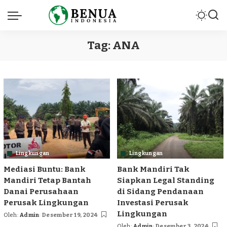
Tag:
ANA
Lingkungan
Lingkungan
Mediasi Buntu: Bank
Bank Mandiri Tak
Mandiri Tetap Bantah
Siapkan Legal Standing
Danai Perusahaan
di Sidang Pendanaan
Perusak Lingkungan
Investasi Perusak
Lingkungan
Oleh:
Admin
Desember 19, 2024
Posted
Oleh:
Admin
Desember 3, 2024