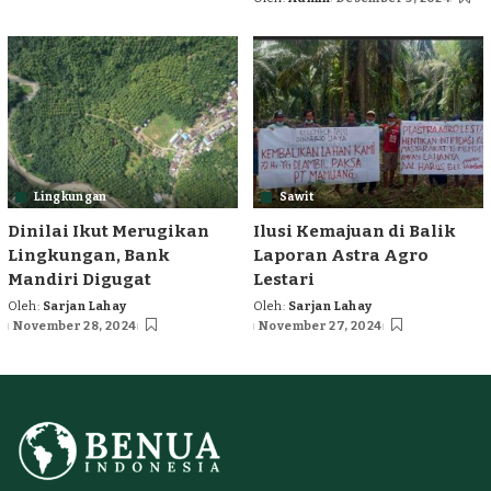
by
Posted
by
Lingkungan
Sawit
Dinilai Ikut Merugikan
Ilusi Kemajuan di Balik
Lingkungan, Bank
Laporan Astra Agro
Mandiri Digugat
Lestari
Oleh:
Sarjan Lahay
Oleh:
Sarjan Lahay
Posted
Posted
November 28, 2024
November 27, 2024
by
by