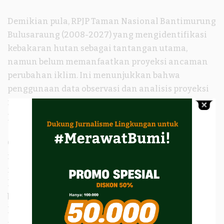
Demikian pula, RPJP Taman Nasional Bantimurung
Bulusaraung (2008-2027) yang mengidentifikasi
kebakaran hutan sebagai tantangan utama,
namun belum memanfaatkan proyeksi ancaman
perubahan iklim. Ini menunjukkan bahwa
penggunaan data observasi dan analisis proyeksi
iklim belum sepenuhnya dimaksimalkan dalam
perencanaan taman nasional.
Oleh karena itu, integrasi analisis perubahan
iklim dalam perencanaan pengelolaan taman
nasional menjadi kunci dalam memastikan bahwa
kawasan-kawasan konservasi ini dapat
beradaptasi dan bertahan menghadapi tantangan
lingkungan di masa depan, serta tetap
memberikan manfaat ekologis dan ekonomis yang