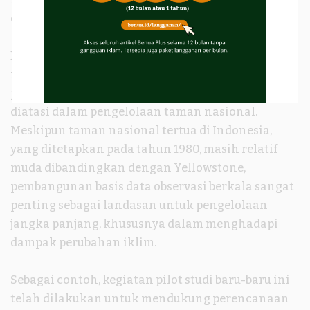
optimal.
Dunggio dan Gunawan (2009) dalam studinya
menegaskan bahwa kurangnya dukungan data
penelitian menjadi tantangan utama yang harus
diatasi dalam pengelolaan taman nasional.
Meskipun taman nasional tertua di Indonesia,
yang ditetapkan pada tahun 1980, masih relatif
muda dibandingkan dengan Yellowstone,
pembangunan basis data observasi berkala sangat
penting sebagai landasan untuk pengelolaan
jangka panjang, khususnya dalam menghadapi
dampak perubahan iklim.
Sebagai contoh, kegiatan pilot studi baru-baru ini
telah dilakukan untuk mendukung perencanaan