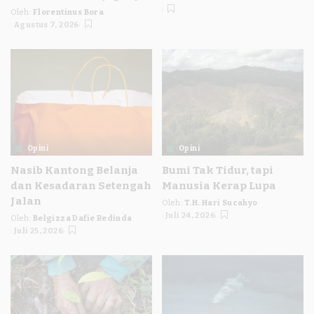
Posted
Oleh:
Florentinus Bora
by
Posted
Agustus 7, 2026
by
Opini
Opini
Nasib Kantong Belanja
Bumi Tak Tidur, tapi
dan Kesadaran Setengah
Manusia Kerap Lupa
Jalan
Oleh:
T.H. Hari Sucahyo
Posted
Juli 24, 2026
Oleh:
Belgizza Dafie Redinda
by
Posted
Juli 25, 2026
by