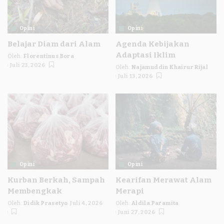
Opini
Opini
Belajar Diam dari Alam
Agenda Kebijakan
Adaptasi Iklim
Oleh:
Florentinus Bora
Posted
Juli 23, 2026
Oleh:
Najamuddin Khairur Rijal
by
Posted
Juli 13, 2026
by
Opini
Opini
Kurban Berkah, Sampah
Kearifan Merawat Alam
Membengkak
Merapi
Oleh:
Didik Prasetyo
Juli 4, 2026
Oleh:
Aldila Paramita
Posted
Posted
Juni 27, 2026
by
by