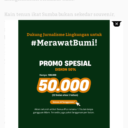
Kain tenun ikat Sumba bukan sekedar souvenir,
tapi merupakan jiwa dan identitas orang Sumba.
Setiap helai kain yang ditenun dalam waktu lama,
berisi doa-doa yang dipanjatkan oleh sang
pembuat. Doa itu disematkan untuk masing-
masing peristiwa penting dalam kehidupan orang
yang kelak memakainya.
Wajarlah bila banyak kain tenun Sumba yang
telah menjadi koleksi museum dan kolektor di luar
negeri. Salah satunya di Museum Basel, Swiss yang
memiliki koleksi 5.000 lembar kain tradisional
Indonesia, 2.000 diantaranya adalah kain Sumba.
Kain tenun Sumba, juga banyak dimiliki kolektor
dan museum di Belanda, Australia, hingga