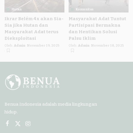
Hutan
Komunitas
Ikrar Belém 4x akan Sia-
Masyarakat Adat Tuntut
Sia jika Hutan dan
Partisipasi Bermakna
Masyarakat Adat terus
dan Hentikan Solusi
Dieksploitasi
Palsu Iklim
Oleh:
Admin
November 19, 2025
Oleh:
Admin
November 18, 2025
Posted
Posted
by
by
Benua Indonesia adalah media lingkungan
hidup.