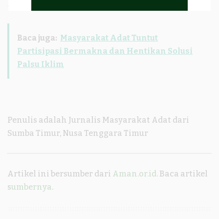
Amerika Serikat.
Baca juga:
Masyarakat Adat Tuntut
Partisipasi Bermakna dan Hentikan Solusi
Palsu Iklim
Penulis adalah Jurnalis Masyarakat Adat dari
Sumba Timur, Nusa Tenggara Timur
Artikel ini bersumber dari
Aman.or.id
. Baca artikel
s
umbernya
.