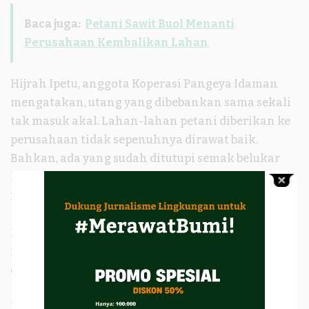
Baca juga:
Petani Sawit Buol Menanti
Perusahaan Kembalikan Lahan
Hijrah Ipetu, anggota Koperasi Pangeya Idaman
mengatakan, utang yang dibebankan sama sekali
tak masuk akal. Lahan-lahan petani diberikan ke
perusahaan tidak sepenuhnya dirawat baik.
Bahkan, ada yang sudah ditutupi semak belukar
karena tak ada pembersihan tetapi petani wajib
melunasi uutang.
Parahnya lagi, perusahaan juga tak memberikan
informasi soal pembayaran uutang yang sudah
dipotong dari pembagian hasil ke petani.
Petani, katanya, tak mengetahui berapa utang