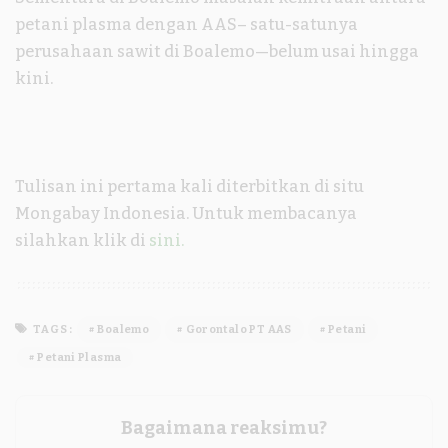
petani plasma dengan AAS– satu-satunya
perusahaan sawit di Boalemo—belum usai hingga
kini.
Tulisan ini pertama kali diterbitkan di situ
Mongabay Indonesia. Untuk membacanya
silahkan klik di
sini.
TAGS:
Boalemo
Gorontalo PT AAS
Petani
Petani Plasma
Bagaimana reaksimu?