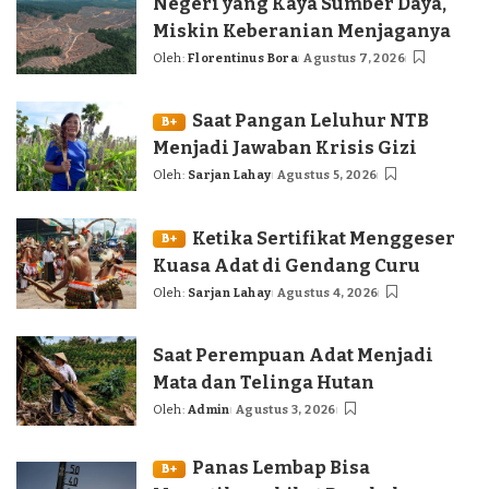
Negeri yang Kaya Sumber Daya,
Miskin Keberanian Menjaganya
Oleh:
Florentinus Bora
Agustus 7, 2026
Posted
by
Saat Pangan Leluhur NTB
B+
Menjadi Jawaban Krisis Gizi
Oleh:
Sarjan Lahay
Agustus 5, 2026
Posted
by
Ketika Sertifikat Menggeser
B+
Kuasa Adat di Gendang Curu
Oleh:
Sarjan Lahay
Agustus 4, 2026
Posted
by
Saat Perempuan Adat Menjadi
Mata dan Telinga Hutan
Oleh:
Admin
Agustus 3, 2026
Posted
by
Panas Lembap Bisa
B+